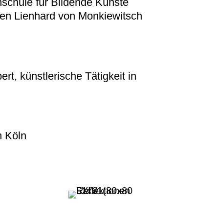
hschule für Bildende Künste
en Lienhard von Monkiewitsch
rt, künstlerische Tätigkeit in
n Köln