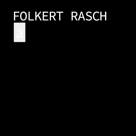
a
WERK-REIHEN
BILDER VOM MEER
MARINA
STRAND
UNTIEFEN
BODENSEE
REFLEKTIONEN
AM MEER
BERGE
BÄUME